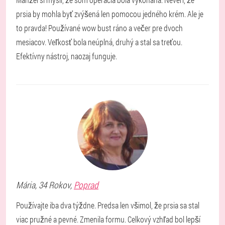
prsia by mohla byť zvýšená len pomocou jedného krém. Ale je
to pravda! Používané wow bust ráno a večer pre dvoch
mesiacov. Veľkosť bola neúplná, druhý a stal sa treťou.
Efektívny nástroj, naozaj funguje.
Mária
, 34 Rokov,
Poprad
Používajte iba dva týždne. Predsa len všimol, že prsia sa stal
viac pružné a pevné. Zmenila formu. Celkový vzhľad bol lepší