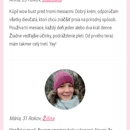
Kúpil wow bust pred tromi mesiacmi. Dobrý krém, odporúčam
všetky dievčatá, ktorí chcú zväčšiť prsia na prírodný spôsob.
Používa tri mesiace, každý deň jeden alebo dva krát denne.
Žiadne vedľajšie účinky, podráždenie pleti. Od prvého teraz
mám takmer celý tretí. Yay!
Mária
, 31 Rokov,
Žilina
Manžel si myslí, že som operácia bola vykonaná. Neverí, že