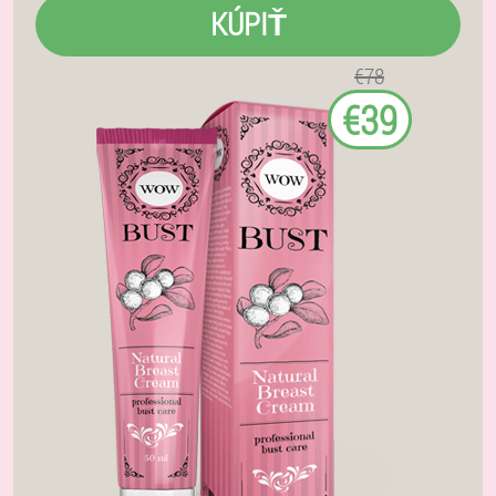
KÚPIŤ
€78
€39